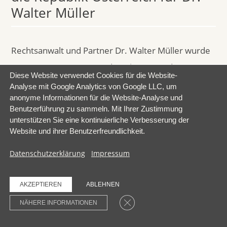
Walter Müller
Rechtsanwalt und Partner Dr. Walter Müller wurde
am 13.09.2023 von PräsdLG Linz Dr. Andre
Diese Website verwendet Cookies für die Website-
Starlinger feierlich das Goldene Ehrenzeichen für
Analyse mit Google Analytics von Google LLC, um
anonyme Informationen für die Website-Analyse und
Verdienste um die Republik Österreich für seine
Benutzerführung zu sammeln. Mit Ihrer Zustimmung
langjährige ehrenamtliche und verdienstvolle
unterstützen Sie eine kontinuierliche Verbesserung der
Website und ihrer Benutzerfreundlichkeit.
Tätigkeit im Ausschuss der Oberösterreichische
Rechtsanwaltskammer überreicht. Ebenfalls
Datenschutzerklärung
Impressum
ausgezeichnet wurde ua Dr. Klaus Oberndorfer. Wir
gratulieren den Ehrenzeichenträgern herzlichst!
AKZEPTIEREN
ABLEHNEN
GDPR Cookie-Banner schließe
NÄHERE INFORMATIONEN
Weiterlesen