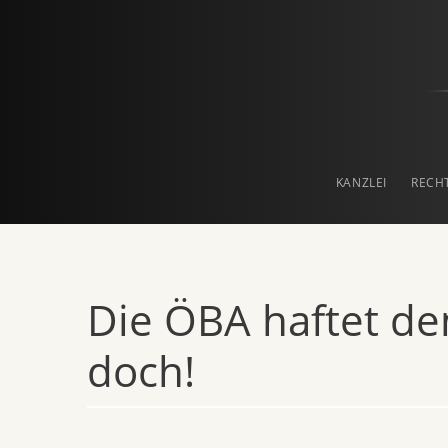
Prof. Haslinger & Pa
RECHTSANWALTSKANZLEI IN LINZ
KANZLEI
RECH
Die ÖBA haftet d
doch!