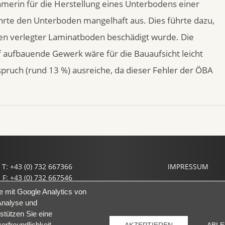
merin für die Herstellung eines Unterbodens einer
te den Unterboden mangelhaft aus. Dies führte dazu,
en verlegter Laminatboden beschädigt wurde. Die
f aufbauende Gewerk wäre für die Bauaufsicht leicht
ruch (rund 13 %) ausreiche, da dieser Fehler der ÖBA
T: +43 (0) 732 667366
IMPRESSUM
F: +43 (0) 732 667546
il: office@prof-haslinger.at
e mit Google Analytics von
Analyse und
stützen Sie eine