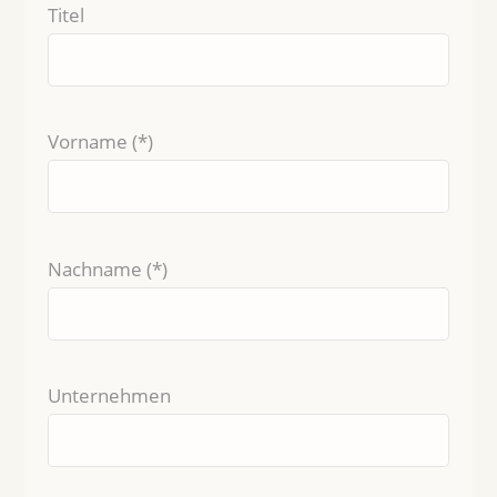
Bitte lasse dieses Feld leer.
Titel
Vorname (*)
Nachname (*)
Unternehmen