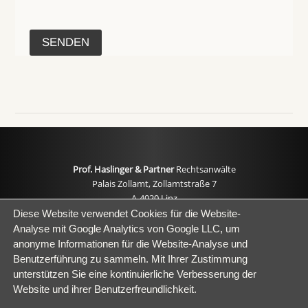
Prof. Haslinger & Partner
Rechtsanwälte
Palais Zollamt, Zollamtstraße 7
A-4020 Linz
Diese Website verwendet Cookies für die Website-
Analyse mit Google Analytics von Google LLC, um
T: +43 (0) 732 667366
anonyme Informationen für die Website-Analyse und
F: +43 (0) 732 667546
Benutzerführung zu sammeln. Mit Ihrer Zustimmung
E-Mail: office@prof-haslinger.at
unterstützen Sie eine kontinuierliche Verbesserung der
Website und ihrer Benutzerfreundlichkeit.
IMPRESSUM