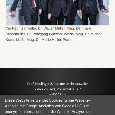
Die Rechtsanwälte: Dr. Walter Müller, Mag. Bernhard
Scharmüller, Dr. Wolfgang Graziani-Weiss, Mag. Dr. Michael
Kraus LL.B., Mag. Dr. Mario Höller-Prantner
Prof. Haslinger & Partner
Rechtsanwälte
Palais Zollamt, Zollamtstraße 7
A-4020 Linz
Diese Website verwendet Cookies für die Website-
Analyse mit Google Analytics von Google LLC, um
T: +43 (0) 732 667366
anonyme Informationen für die Website-Analyse und
F: +43 (0) 732 667546