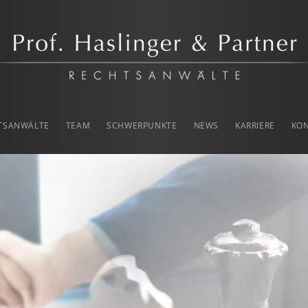
rtner
TSANWÄLTE
TEAM
SCHWERPUNKTE
NEWS
KARRIERE
KO