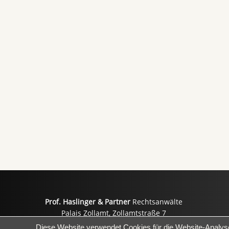
Prof. Haslinger & Partner
Rechtsanwälte
Palais Zollamt, Zollamtstraße 7
A-4020 Linz
E-Ma
Diese Website verwendet Cookies für die Website-Analys