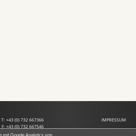
T: +43 (0) 732 667366
IMPRESSUM
F: +43 (0) 732 667546
il: office@prof-haslinger.at
e mit Google Analytics von