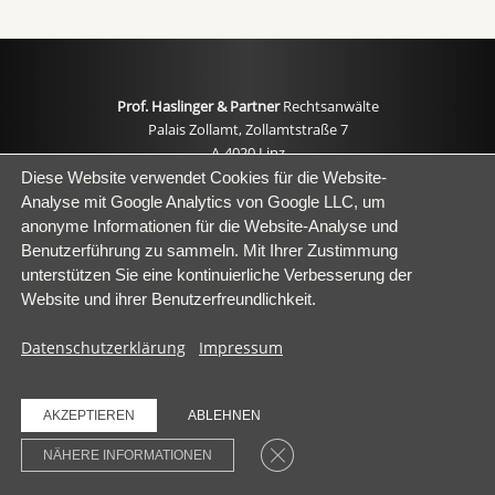
Prof. Haslinger & Partner
Rechtsanwälte
Palais Zollamt, Zollamtstraße 7
A-4020 Linz
Diese Website verwendet Cookies für die Website-
Analyse mit Google Analytics von Google LLC, um
T: +43 (0) 732 667366
anonyme Informationen für die Website-Analyse und
F: +43 (0) 732 667546
Benutzerführung zu sammeln. Mit Ihrer Zustimmung
E-Mail: office@prof-haslinger.at
unterstützen Sie eine kontinuierliche Verbesserung der
Website und ihrer Benutzerfreundlichkeit.
IMPRESSUM
Datenschutzerklärung
Impressum
DATENSCHUTZ
AKZEPTIEREN
ABLEHNEN
GDPR Cookie-Banner schließe
NÄHERE INFORMATIONEN
© 2026 Prof. Haslinger & Partner