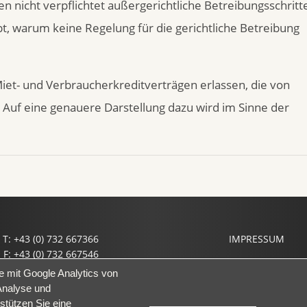
 nicht verpflichtet außergerichtliche Betreibungsschritt
bt, warum keine Regelung für die gerichtliche Betreibung
iet- und Verbraucherkreditverträgen erlassen, die von
Auf eine genauere Darstellung dazu wird im Sinne der
T: +43 (0) 732 667366
IMPRESSUM
F: +43 (0) 732 667546
il: office@prof-haslinger.at
e mit Google Analytics von
Analyse und
stützen Sie eine