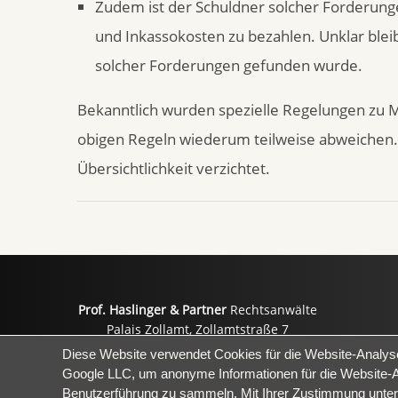
Zudem ist der Schuldner solcher Forderungen
und Inkassokosten zu bezahlen. Unklar blei
solcher Forderungen gefunden wurde.
Bekanntlich wurden spezielle Regelungen zu M
obigen Regeln wiederum teilweise abweichen. 
Übersichtlichkeit verzichtet.
Prof. Haslinger & Partner
Rechtsanwälte
Palais Zollamt, Zollamtstraße 7
A-4020 Linz
E-Ma
Diese Website verwendet Cookies für die Website-Analys
Google LLC, um anonyme Informationen für die Website-
Benutzerführung zu sammeln. Mit Ihrer Zustimmung unter