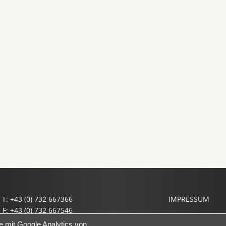
T: +43 (0) 732 667366
IMPRESSUM
F: +43 (0) 732 667546
il: office@prof-haslinger.at
e mit Google Analytics von