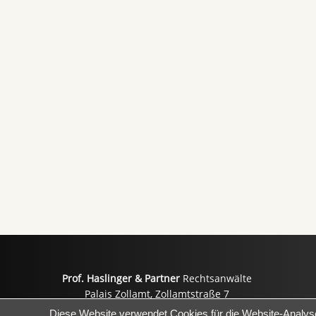
Prof. Haslinger & Partner
Rechtsanwälte
Palais Zollamt, Zollamtstraße 7
A-4020 Linz
E-Ma
Diese Website verwendet Cookies für die Website-Analys